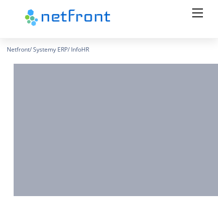
Skip
Men
to
content
Netfront/ Systemy ERP/ InfoHR