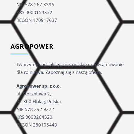
NIP 578 267 8396
KRS 0000154332
REGON 170917637
AGROPOWER
Tworzymy specjalistyczne, polskie oprogramowanie
dla rolnictwa. Zapoznaj się z naszą ofertą.
Agropower sp. z o.o.
ul. Stoczniowa 2,
82-300 Elbląg, Polska
NIP
578 292 9272
KRS 0000264520
REGON 280105443