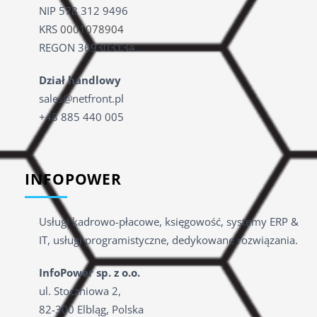
NIP 578 312 9496
KRS
0001078904
REGON 369303134
Dział handlowy
sales@netfront.pl
+48 885 440 005
INFOPOWER
Usługi kadrowo-płacowe, księgowość, systemy ERP &
IT, usługi programistyczne, dedykowane rozwiązania.
InfoPower sp. z o.o.
ul. Stoczniowa 2,
82-300 Elbląg, Polska