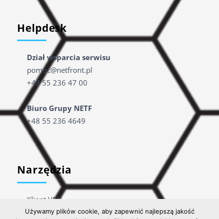
Helpdesk
Dział wsparcia serwisu
pomoc@netfront.pl
+48 55 236 47 00
Biuro Grupy NETF
+48 55 236 4649
Narzędzia
Klient VPN
TeamViewer
Używamy plików cookie, aby zapewnić najlepszą jakość