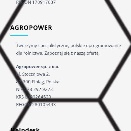
REGON 170917637
AGROPOWER
Tworzymy specjalistyczne, polskie oprogramowanie
dla rolnictwa. Zapoznaj się z naszą ofertą.
Agropower sp. z o.o.
ul. Stoczniowa 2,
82-300 Elbląg, Polska
NIP
578 292 9272
KRS 0000264520
REGON 280105443
Helpdesk