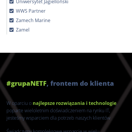
Uniwersytet Jagielloński
WWS Partner
Zamech Marine
Zamel
#grupaNETF
, frontem do klienta
W oparciu o
najlepsze rozwiązania i technologie
,
poparte wieloletnim doświadczeniem na rynku IT,
jesteśmy wsparciem dla potrzeb naszych klientów
Świadczymy kompleksowe wsparcie w wielu