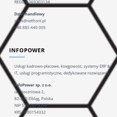
REGON 369303134
Dział handlowy
sales@netfront.pl
+48 885 440 005
INFOPOWER
Usługi kadrowo-płacowe, księgowość, systemy ERP &
IT, usługi programistyczne, dedykowane rozwiązania.
InfoPower sp. z o.o.
ul. Stoczniowa 2,
82-300 Elbląg, Polska
NIP 578 267 8396
KRS 0000154332