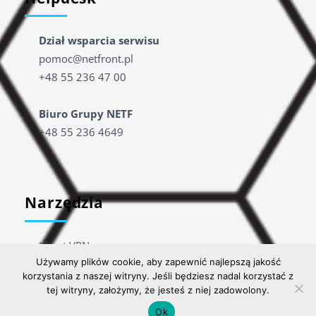
Dział wsparcia serwisu
pomoc@netfront.pl
+48 55 236 47 00
Biuro Grupy NETF
+48 55 236 4649
Narzędzia
Klient VPN
Używamy plików cookie, aby zapewnić najlepszą jakość
TeamViewer
korzystania z naszej witryny. Jeśli będziesz nadal korzystać z
Inne
tej witryny, założymy, że jesteś z niej zadowolony.
Ok